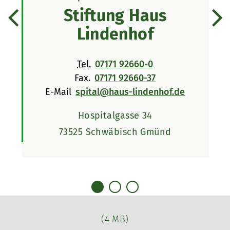
Stiftung Haus
n
Lindenhof
Tel.
07171 92660-0
Fax.
07171 92660-37
de
E-Mail
spital@haus-lindenhof.de
Hospitalgasse 34
73525 Schwäbisch Gmünd
(4 MB)