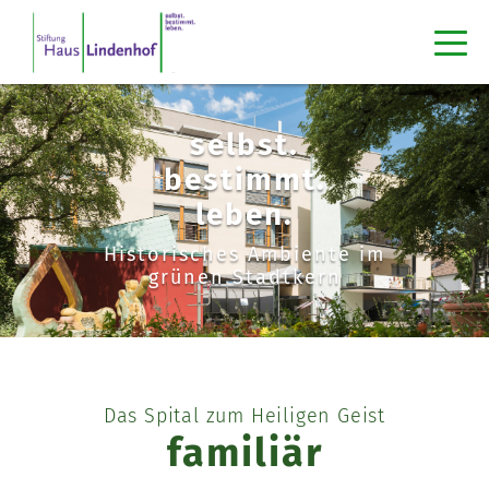
selbst.
bestimmt.
leben.
Historisches Ambiente im
grünen Stadtkern
Das Spital zum Heiligen Geist
familiär