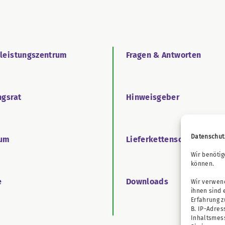
tleistungszentrum
Fragen & Antworten
ngsrat
Hinweisgeber
Datenschut
äum
Lieferkettensorgfaltspfl
Wir benötig
können.
e
Downloads
Wir verwend
ihnen sind 
Erfahrung 
B. IP-Adres
Inhaltsmes