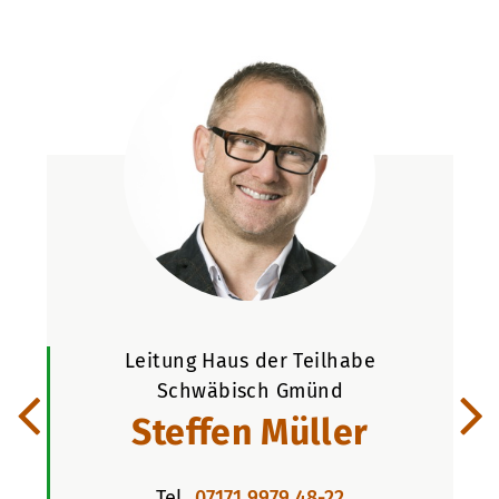
Leitung Haus der Teilhabe
L
Schwäbisch Gmünd
Steffen Müller
Tel.
07171 9979 48-22