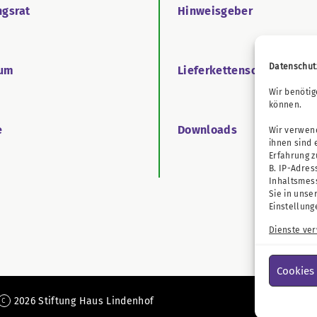
ngsrat
Hinweisgeber
Datenschut
äum
Lieferkettensorgfaltspfl
Wir benötig
können.
e
Downloads
Wir verwend
ihnen sind 
Erfahrung 
B. IP-Adres
Inhaltsmes
Sie in unse
Einstellung
Dienste ve
Cookies
2026 Stiftung Haus Lindenhof
c