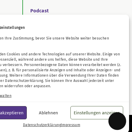
Podcast
zeinstellungen
ichtengesetz
en Ihre Zustimmung, bevor Sie unsere Website weiter besuchen
en Cookies und andere Technologien auf unserer Website. Einige von
essenziell, während andere uns helfen, diese Website und Ihre
zu verbessern. Personenbezogene Daten können verarbeitet werden (z.
sen), z. B. für personalisierte Anzeigen und Inhalte oder Anzeigen- und
sung. Weitere Informationen über die Verwendung Ihrer Daten finden
rer
Datenschutzerklärung
. Sie können Ihre Auswahl jederzeit unter
en
widerrufen oder anpassen.
rwalten
 akzeptieren
Ablehnen
Einstellungen anzeigen
Datenschutzerklärung
Impressum