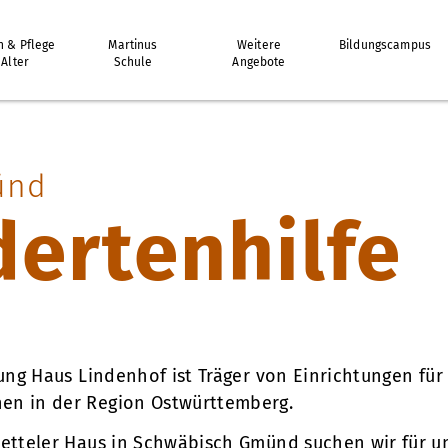
 & Pflege
Martinus
Weitere
Bildungscampus
 Alter
Schule
Angebote
ünd
ertenhilfe
tung Haus Lindenhof ist Träger von Einrichtungen für
en in der Region Ostwürttemberg.
Ketteler Haus in Schwäbisch Gmünd suchen wir für u