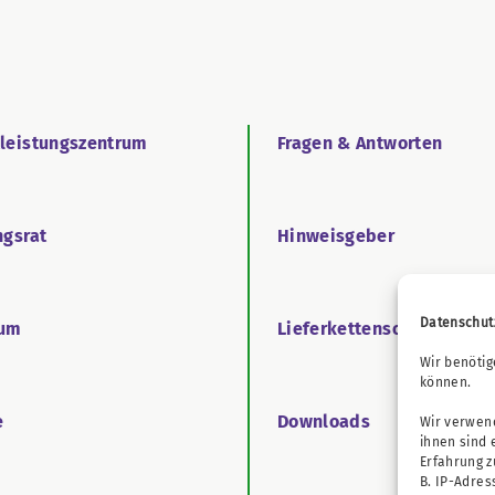
tleistungszentrum
Fragen & Antworten
ngsrat
Hinweisgeber
Datenschut
äum
Lieferkettensorgfaltspfl
Wir benötig
können.
e
Downloads
Wir verwend
ihnen sind 
Erfahrung 
B. IP-Adres