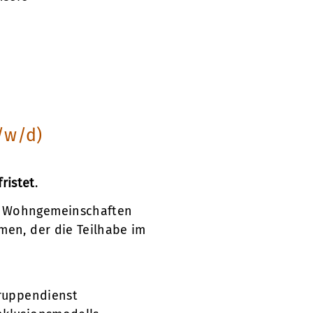
/w/d)
ristet
.
n Wohngemeinschaften
men, der die Teilhabe im
Gruppendienst