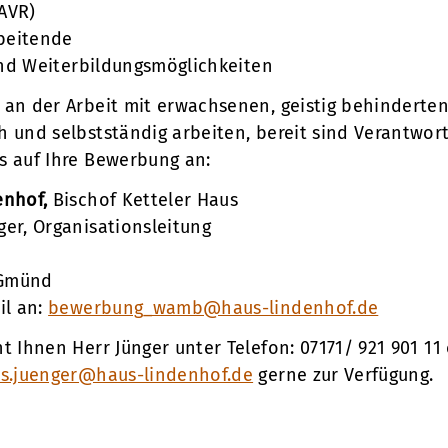
AVR)
rbeitende
 und Weiterbildungsmöglichkeiten
 an der Arbeit mit erwachsenen, geistig behindert
h und selbstständig arbeiten, bereit sind Verantwo
s auf Ihre Bewerbung an:
enhof,
Bischof Ketteler Haus
ger, Organisationsleitung
 Gmünd
il an:
bewerbung_wamb@haus-lindenhof.de
t Ihnen Herr Jünger unter Telefon: 07171/ 921 901 11
s.juenger@haus-lindenhof.de
gerne zur Verfügung.