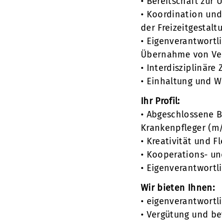
• Bereitschaft zu
• Koordination und
der Freizeitgestalt
• Eigenverantwortl
Übernahme von Ver
• Interdisziplinär
• Einhaltung und 
Ihr Profil:
• Abgeschlossene B
Krankenpfleger (m/
• Kreativität und Fl
• Kooperations- u
• Eigenverantwortl
Wir bieten Ihnen:
• eigenverantwortl
• Vergütung und be