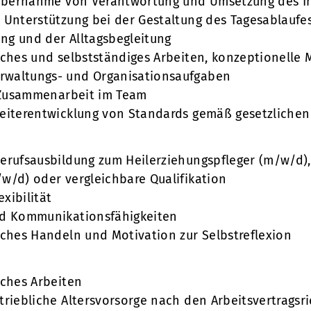
r Übernahme von Verantwortung und Umsetzung des I
 Unterstützung bei der Gestaltung des Tagesablaufes
ung und der Alltagsbegleitung
iches und selbstständiges Arbeiten, konzeptionelle 
waltungs- und Organisationsaufgaben
e Zusammenarbeit im Team
Weiterentwicklung von Standards gemäß gesetzlich
erufsausbildung zum Heilerziehungspfleger (m/w/d)
w/d) oder vergleichbare Qualifikation
exibilität
nd Kommunikationsfähigkeiten
iches Handeln und Motivation zur Selbstreflexion
iches Arbeiten
triebliche Altersvorsorge nach den Arbeitsvertragsr