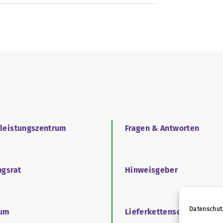
tleistungszentrum
Fragen & Antworten
ngsrat
Hinweisgeber
Datenschut
äum
Lieferkettensorgfaltspfl