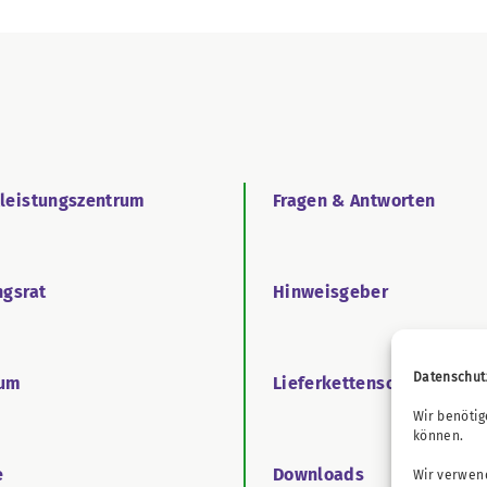
tleistungszentrum
Fragen & Antworten
ngsrat
Hinweisgeber
Datenschut
äum
Lieferkettensorgfaltspfl
Wir benötig
können.
e
Downloads
Wir verwend